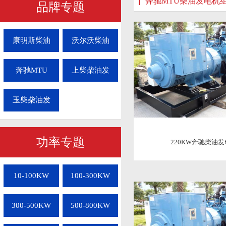
奔驰MTU柴油发电机
品牌专题
康明斯柴油
沃尔沃柴油
奔驰MTU
上柴柴油发
玉柴柴油发
功率专题
220KW奔驰柴油
10-100KW
100-300KW
300-500KW
500-800KW