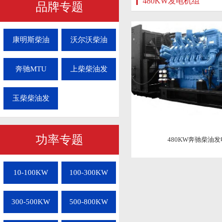
480KW发电机组
品牌专题
康明斯柴油
沃尔沃柴油
奔驰MTU
上柴柴油发
玉柴柴油发
功率专题
480KW奔驰柴油
10-100KW
100-300KW
300-500KW
500-800KW